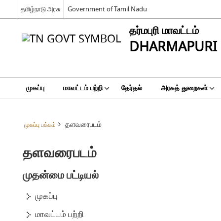
தமிழ்நாடு அரசு
Government of Tamil Nadu
தர்மபுரி மாவட்டம்
DHARMAPURI 
முகப்பு
மாவட்டம் பற்றி
தேர்தல்
அரசுத் துறைகள்
தளவரைபடம்
முகப்பு பக்கம்
தளவரைபடம்
முதன்மை பட்டியல்
முகப்பு
மாவட்டம் பற்றி