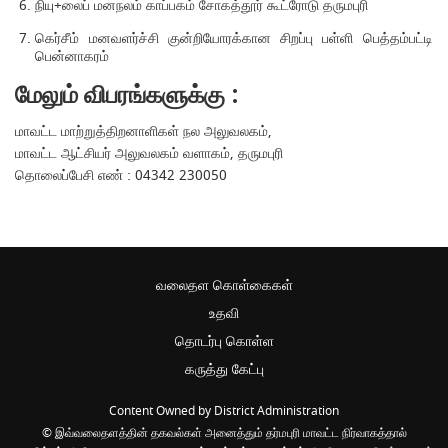
நியு+லைப் மனநலம் காப்பகம் சோகத்தூர் கூட்ரோடு தருமபுரி
கெர்சீம் மனவளர்ச்சி குன்றியோரக்கான சிறப்பு பள்ளி பெத்தம்பட்டி
பென்னாகரம்
மேலும் விபரங்களுக்கு :
மாவட்ட மாற்றுத்திறனாளிகள் நல அலுவலகம்,
மாவட்ட ஆட்சியர் அலுவலகம் வளாகம், தருமபுரி
தொலைப்பேசி எண் : 04342 230050
வலைதள கொள்கைகள்
உதவி
தொடர்பு கொள்ள
கருத்து கேட்பு
Content Owned by District Administration
© இவ்வலைதளத்தின் தகவல்கள் அனைத்தும் தர்மபுரி மாவட்ட நிர்வாகத்தால்