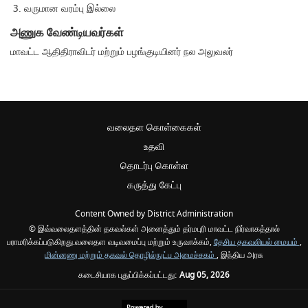
வருமான வரம்பு இல்லை
அணுக வேண்டியவர்கள்
மாவட்ட ஆதிதிராவிடர் மற்றும் பழங்குடியினர் நல அலுவலர்
வலைதள கொள்கைகள்
உதவி
தொடர்பு கொள்ள
கருத்து கேட்பு
Content Owned by District Administration
© இவ்வலைதளத்தின் தகவல்கள் அனைத்தும் தர்மபுரி மாவட்ட நிர்வாகத்தால்
பராமரிக்கப்படுகிறது.வலைதள வடிவமைப்பு மற்றும் உருவாக்கம்,
தேசிய தகவலியல் மையம்
,
மின்னணு மற்றும் தகவல் தொழில்நுட்ப அமைச்சகம்
, இந்திய அரசு
கடைசியாக புதுப்பிக்கப்பட்டது:
Aug 05, 2026