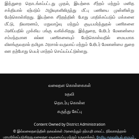
இத்துறை தொடங்கப்பட்டது முதல், இயற்கை சீற்றம் மற்றும் மனித
சக்தியால் ஏற்படும் அழிவுகளிலிருந்து மீட்பு பணியை முன்னின்று
மேற்கொள்கிறது. இயற்கை சீற்றத்தின் போது பாதிக்கப்படும் மக்களை
மீட்டு, நிவாரணம், மறுவாழ்வு மற்றும் குடியமர்த்துதல் பணிகளை
அளிப்பதில் முக்கிய பங்கு வகிக்கிறது. இத்துறை, பேரிடர் மேலாண்மை
சம்மந்தமான எல்லா பணிகளையும் மேற்கொள்வதில் மையமாக
விளங்குவதால் தமிழக அரசால் வருவாய் மற்றும் பேரிடர் மேலாண்மை துறை
என தற்போது பெயர் மாற்றம் செய்யப்பட்டுள்ளது.
வலைதள கொள்கைகள்
உதவி
தொடர்பு கொள்ள
கருத்து கேட்பு
Content Owned by District Administration
© இவ்வலைதளத்தின் தகவல்கள் அனைத்தும் தர்மபுரி மாவட்ட நிர்வாகத்தால்
பராமரிக்கப்படுகிறது.வலைதள வடிவமைப்பு மற்றும் உருவாக்கம்,
தேசிய தகவலியல் மையம்
,