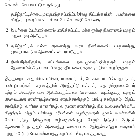
கொண்ட செயல்பட்டு வருகிறது.
தமிழ்நாட்டில்நடைமுறைபடுததப்படும்பல்வேறுதிட்டங்களின் பயன்களை
சிறந்த முறையில்மக்களிடையே கொண்டு செல்வது.
இயற்கை இடர்பாடுகளால் பாதிக்கப்பட்ட மக்களுக்கு நிவாரணம் மற்றும்
மறுவாழ்வு அளித்தல்.
தமிழ்நாட்டில் உள்ள அனைத்து அரசு நிலங்களைப் பாதுகாத்து,
முறையாக நில ஆவணங்கள் பராமரித்தல்
நிலச்சீர்த்திருத்த சட்டங்களை நடைமுறைப்படுத்துதல் மற்றும்
தேவையின் அடிப்படையில் தகுதியானவர்களுக்கு நிலம் வழங்குதல்.
இத்துறையானது விவசாயிகள், மாணவர்கள், வேலைவாய்ப்பில்லாதவர்கள்,
பணிபுரிபவர்கள், சமூகத்தின் அடித்தட்டு மக்கள், தொழில்முனைவோர்
மற்றும் தொழிற்சாலை ஆகியோருக்கான சேவைகள் வழங்குவது மற்றும்
தேவையான சான்றிதழ்களான சாதிச்சான்றிதழ், பிறப்பு சான்றிதழ், இறப்பு
சான்றிதழ், வாரிசுச் சான்றிதழ், வருமான சான்றிதழ், நில உடமைகளில் உரிய
திருத்தம் மற்றும் பல்வேறு உரிமங்கள் வழங்குவதன் மூலம் அவர்களின்
மேம்பாட்டிற்கு இத்துறை வழிவகுக்கிறது. மேலும் இந்திய தேர்தல்
ஆணையம் நடத்தும் அனைத்து வகையான தேர்தல்களிலும் வருவாய்
மற்றும் பேரிடர் மேலாண்மைத்துறையின் பங்கு மகத்தானது.