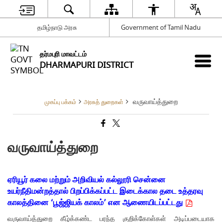
தமிழ்நாடு அரசு
Government of Tamil Nadu
தர்மபுரி மாவட்டம்
DHARMAPURI DISTRICT
வருவாய்த்துறை
முகப்பு பக்கம்
அரசுத் துறைகள்
வருவாய்த்துறை
ஏரியூர் கலை மற்றும் அறிவியல் கல்லூரி சென்னை
உயர்நீதிமன்றத்தால் பிறப்பிக்கப்பட்ட இடைக்கால தடை உத்தரவு
காலத்தினை ‘பூஜ்ஜியக் காலம்’ என ஆணையிடப்பட்டது
வருவாய்த்துறை கீழ்க்கண்ட பரந்த குறிக்கோள்கள் அடிப்படையாக