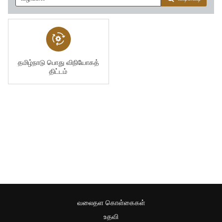
தமிழ்நாடு பொது விநியோகத்
திட்டம்
வலைதள கொள்கைகள்
உதவி