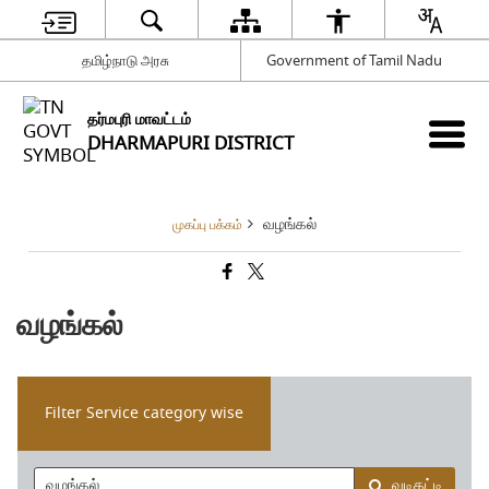
தமிழ்நாடு அரசு
Government of Tamil Nadu
தர்மபுரி மாவட்டம்
DHARMAPURI DISTRICT
வழங்கல்
முகப்பு பக்கம்
வழங்கல்
Filter Service category wise
வடிகட்டி